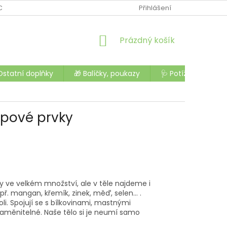
CHODU
OCHRANA OSOBNÍCH ÚDAJŮ
Přihlášení
OBCHODNÍ PODMÍNK
NÁKUPNÍ
Prázdný košík
KOŠÍK
Ostatní doplňky
🎁 Balíčky, poukazy
🩺 Potíže a nemoc
opové prvky
omny ve velkém množství, ale v těle najdeme i
. mangan, křemík, zinek, měď, selen... .
li. Spojují se s bílkovinami, mastnými
 zaměnitelné. Naše tělo si je neumí samo