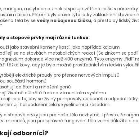
, mangan, molybden a zinek si spojuje většina spíše s nárazník
vlastním tělem. Přitom byly právě tyto látky základními stavebn
našeho těla by se
vešly na čajovou lžičku
, a přesto by lidský ž
."
ly a stopové prvky mají různé funkce:
louží jako stavební kameny kostí, jako například kalcium
odílejí se na stovkách metabolických reakcí (Se zinkem se podí
agnezium dokonce více než 400 enzymů. Tyto enzymy „řídí“ na
áží těžké kovy, aby je bylo možné prostřednictvím ledvin vylouči
yrábějí elektrické proudy pro přenos nervových impulsů
sou součástí hormonů
asahují do čtení a množení genů
ají životně důležité funkce v imunitním systému
tarají se o to, aby se živiny pumpovaly do buněk a odpadní látk
směrňují hospodaření těla s kyselinami a zásadami
ly a stopové prvky jsou pro naše tělo nezbytné. I přesto, že o
í minerálů, jsou pro správné fungování těla velmi důležité a nez
íkají odborníci?