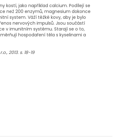
 kostí, jako například calcium. Podílejí se
ě vice než 200 enzymů, magnesium dokonce
tní system. Váží těžké kovy, aby je bylo
přenos nervových impulsů. Jsou součástí
e v imunitním systému. Starají se o to,
měrňují hospodaření těla s kyselinami a
o., 2013. s. 18-19