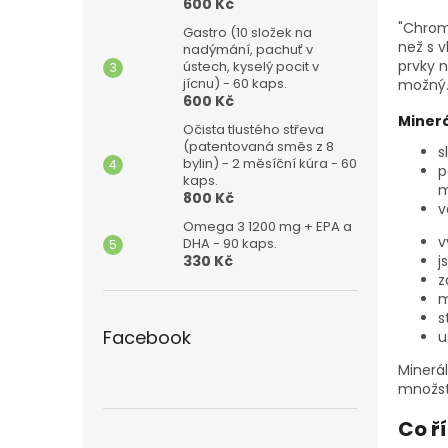
n
600 Kč
e
"Chrom
Gastro (10 složek na
l
než s 
nadýmání, pachuť v
prvky 
ústech, kyselý pocit v
jícnu) - 60 kaps.
možný
600 Kč
Minerá
Očista tlustého střeva
(patentovaná směs z 8
s
bylin) - 2 měsíční kúra - 60
p
kaps.
m
800 Kč
v
Omega 3 1200 mg + EPA a
v
DHA - 90 kaps.
330 Kč
j
z
m
s
Facebook
u
Minerá
množstv
Co ř