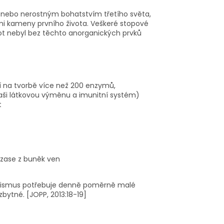
y nebo nerostným bohatstvím třetího světa,
ími kameny prvního života. Veškeré stopové
ivot nebyl bez těchto anorganických prvků
lí na tvorbě více než 200 enzymů,
ši látkovou výměnu a imunitní systém)
t
y zase z buněk ven
rganismus potřebuje denně poměrně malé
bytné. [JOPP, 2013:18-19]