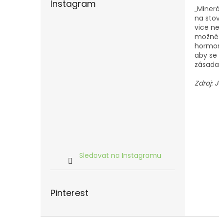
Instagram
„Minerá
na sto
vice ne
možné p
hormonů
aby se
zásada
Zdroj: 
Sledovat na Instagramu
Pinterest