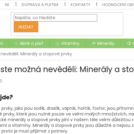
SK
DOPRAVA A PLATBA
KONTAKTY
HODNOCENÍ OB
HLEDAT
ní
✨ Akné a pleť
🍊 Vitaminy
🌱 Minerály
🍋 
nevěděli: Minerály a stopové prvky
jste možná nevěděli: Minerály a st
18
 jde?
prvky, jako jsou sodík, draslík, vápník, hořčík, fosfor, jsou přít
 prvky, které jsou nutné pouze ve velmi malých množstvích, např
ké minerály a stopové prvky plní v našem těle velmi důležitou ro
ami a vitamíny. Minerály a stopové prvky jsou důležité a nejsou
, proto je musí přijímat z potravy.