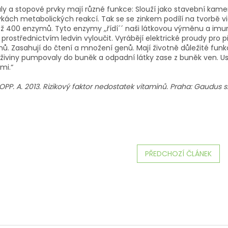
ly a stopové prvky mají různé funkce: Slouží jako stavební kameny
vkách metabolických reakcí. Tak se se zinkem podílí na tvorb
ž 400 enzymů. Tyto enzymy ,,řídí´´ naši látkovou výměnu a imuni
rostřednictvím ledvin vyloučit. Vyrábějí elektrické proudy pro 
. Zasahují do čtení a množení genů. Mají životně důležité funkc
 živiny pumpovaly do buněk a odpadní látky zase z buněk ven. Us
mi.“
JOPP. A. 2013. Rizikový faktor nedostatek vitaminů. Praha: Gaudus s.r.
PŘEDCHOZÍ ČLÁNEK