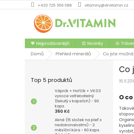
Přejít
+420 725 356 088
vitaminy@drvitamin.cz
na
obsah
🧡 Nejprodávanější
😍 Novinky
💩 Tráve
Domů
Přehled minerálů
Co jste možná 
P
Co 
o
s
Top 5 produktů
16.11.20
t
r
Vápník + Hořčík + Vit D3
a
vysoce vstřebatelný
O co
(tekutý v kapslích) - 90
n
kaps.
n
Takové 
360 Kč
stopové
í
Organic
Akné (15 složek na pleť s
p
nedokonalostmi) - 2
kyselin
a
měsíční kúra - 60 kaps.
vyrobit