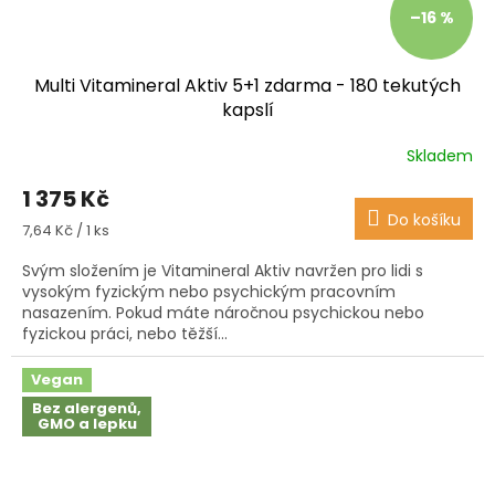
–16 %
Multi Vitamineral Aktiv 5+1 zdarma - 180 tekutých
kapslí
Skladem
Průměrné
hodnocení
1 375 Kč
produktu
Do košíku
je
Měrná
7,64 Kč / 1 ks
4,4
cena:
z
Svým složením je Vitamineral Aktiv navržen pro lidi s
5
vysokým fyzickým nebo psychickým pracovním
hvězdiček.
nasazením. Pokud máte náročnou psychickou nebo
fyzickou práci, nebo těžší...
Vegan
Bez alergenů,
GMO a lepku