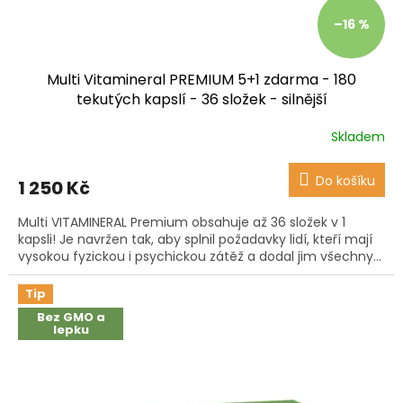
–16 %
Multi Vitamineral PREMIUM 5+1 zdarma - 180
tekutých kapslí - 36 složek - silnější
Skladem
Průměrné
hodnocení
produktu
Do košíku
1 250 Kč
je
3,8
Multi VITAMINERAL Premium obsahuje až 36 složek v 1
z
kapsli! Je navržen tak, aby splnil požadavky lidí, kteří mají
5
vysokou fyzickou i psychickou zátěž a dodal jim všechny...
hvězdiček.
Tip
Bez GMO a
lepku