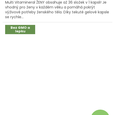
Multi Vitamineral ŽENY obsahuje až 36 složek v 1 kapsli! Je
z
vhodný pro ženy v každém věku a pomáhá pokrýt
5
výživové potřeby ženského těla. Díky tekuté gelové kapsle
hvězdiček.
se rychle...
Bez GMO a
lepku