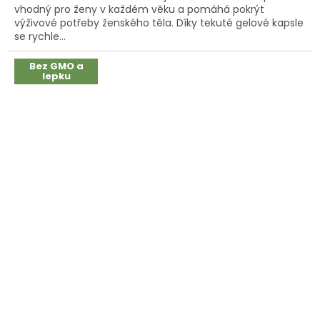
vhodný pro ženy v každém věku a pomáhá pokrýt
5
výživové potřeby ženského těla. Díky tekuté gelové kapsle
hvězdiček.
se rychle...
Bez GMO a
lepku