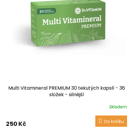
Multi Vitamineral PREMIUM 30 tekutých kapslí - 36
složek - silnější
Skladem
Průměrné
hodnocení
produktu
Do košíku
250 Kč
je
4,1