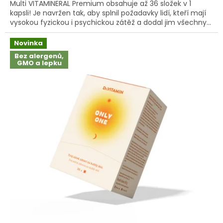
Multi VITAMINERAL Premium obsahuje až 36 složek v 1
z
kapsli! Je navržen tak, aby splnil požadavky lidí, kteří mají
5
vysokou fyzickou i psychickou zátěž a dodal jim všechny...
hvězdiček.
Novinka
Bez alergenů,
GMO a lepku