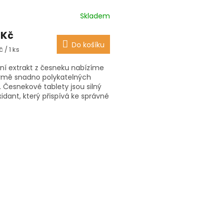
Skladem
ěrné
ocení
 Kč
ktu
Do košíku
á
 / 1 ks
dní extrakt z česneku nabízíme
rmě snadno polykatelných
iček.
í. Česnekové tablety jsou silný
xidant, který přispívá ke správné
 imunitního...
O
v
l
á
d
a
c
í
p
r
v