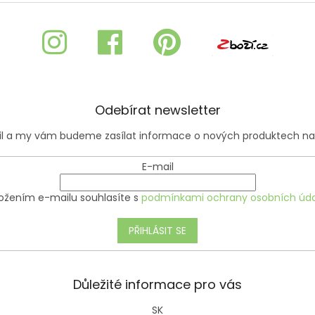
k
y
v
ý
p
i
s
u
Odebírat newsletter
ail a my vám budeme zasílat informace o nových produktech n
E-mail
ožením e-mailu souhlasíte s
podmínkami ochrany osobních úda
PŘIHLÁSIT SE
Důležité informace pro vás
SK