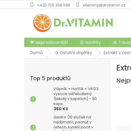
Přejít
+420 725 356 088
vitaminy@drvitamin.cz
na
obsah
🧡 Nejprodávanější
😍 Novinky
💩 Tráve
Domů
🍋 Ostatní doplňky
Extrakt z čes
P
Ext
o
s
Top 5 produktů
Nejp
t
r
Vápník + Hořčík + Vit D3
a
vysoce vstřebatelný
(tekutý v kapslích) - 90
n
kaps.
n
360 Kč
í
Gastro (10 složek na
p
nadýmání, pachuť v
a
ústech, kyselý pocit v
Ř