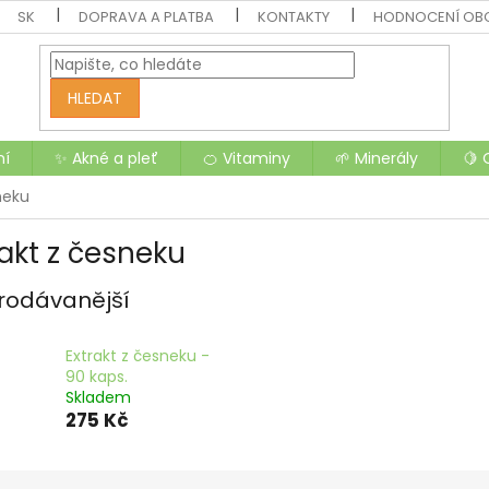
SK
DOPRAVA A PLATBA
KONTAKTY
HODNOCENÍ OB
HLEDAT
ní
✨ Akné a pleť
🍊 Vitaminy
🌱 Minerály
🍋 
neku
rakt z česneku
rodávanější
Extrakt z česneku -
90 kaps.
Skladem
275 Kč