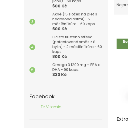
n
jícnu) - 60 kaps.
a
Nejpr
600 Kč
e
z
l
Akné (15 složek na pleť s
e
nedokonalostmi) - 2
n
měsíční kúra - 60 kaps.
í
600 Kč
p
Očista tlustého střeva
V
r
Be
(patentovaná směs z 8
ý
bylin) - 2 měsíční kúra - 60
o
p
kaps.
d
i
800 Kč
u
s
Omega 3 1200 mg + EPA a
k
p
DHA - 90 kaps.
t
330 Kč
r
ů
o
d
u
Facebook
k
t
Dr.Vitamin
ů
Extra