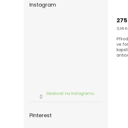
Instagram
Prům
hodn
275
produ
je
Měrn
3,06 Kč
4,3
cena:
z
Příro
5
ve fo
hvězd
kapsl
antio
funkci
Sledovat na Instagramu
Pinterest