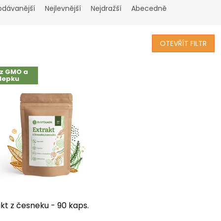
odávanější
Nejlevnější
Nejdražší
Abecedně
OTEVŘÍT FILTR
z GMO a
lepku
kt z česneku - 90 kaps.