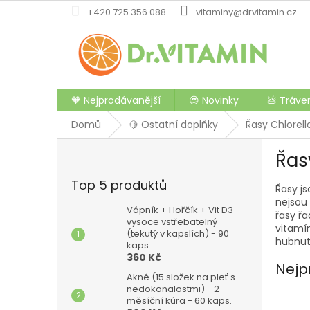
Přejít
+420 725 356 088
vitaminy@drvitamin.cz
na
obsah
🧡 Nejprodávanější
😍 Novinky
💩 Tráve
Domů
🍋 Ostatní doplňky
Řasy Chlorella
P
Řasy
o
s
Top 5 produktů
Řasy js
t
nejsou 
r
Vápník + Hořčík + Vit D3
řasy řa
a
vysoce vstřebatelný
vitamín
(tekutý v kapslích) - 90
n
hubnutí
kaps.
n
360 Kč
í
Nejp
Akné (15 složek na pleť s
p
nedokonalostmi) - 2
a
měsíční kúra - 60 kaps.