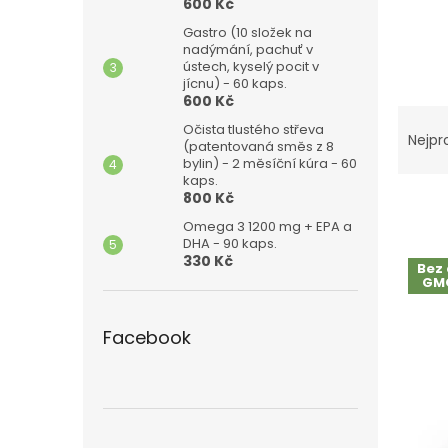
n
600 Kč
e
Gastro (10 složek na
l
nadýmání, pachuť v
ústech, kyselý pocit v
jícnu) - 60 kaps.
600 Kč
Ř
Očista tlustého střeva
a
Nejpr
(patentovaná směs z 8
z
bylin) - 2 měsíční kúra - 60
e
kaps.
800 Kč
n
í
Omega 3 1200 mg + EPA a
DHA - 90 kaps.
p
V
330 Kč
r
Bez 
ý
GMO
o
p
d
i
u
Facebook
s
k
p
t
r
ů
o
d