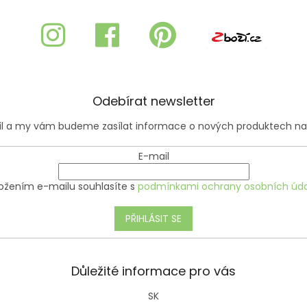
a
c
í
p
r
v
k
y
Odebírat newsletter
v
ý
ail a my vám budeme zasílat informace o nových produktech n
p
i
E-mail
s
u
ožením e-mailu souhlasíte s
podmínkami ochrany osobních úda
PŘIHLÁSIT SE
Důležité informace pro vás
SK