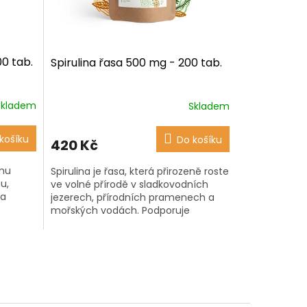
00 tab.
Spirulina řasa 500 mg - 200 tab.
Skladem
Skladem
Průměrné
hodnocení
produktu
košíku
Do košíku
420 Kč
je
4,4
ému
Spirulina je řasa, která přirozeně roste
z
u,
ve volné přírodě v sladkovodních
5
 a
jezerech, přírodních pramenech a
hvězdiček.
mořských vodách. Podporuje
o těla
imunitní systém a vitalitu těla,
pomáhá...