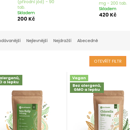
(přírodní jód) - 90
mg - 200 tab.
tab.
Skladem
Skladem
420 Kč
200 Kč
odávanější
Nejlevnější
Nejdražší
Abecedně
OTEVŘÍT FILTR
alergenů,
Vegan
 a lepku
Bez alergenů,
GMO a lepku