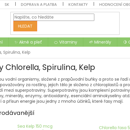
SK
DOPRAVA A PLATBA
KONTAKTY
HODNOCENÍ OB
HLEDAT
ní
✨ Akné a pleť
🍊 Vitaminy
🌱 Minerály
🍋 
, Spirulina, Kelp
 Chlorella, Spirulina, Kelp
ou vodní organismy, složené z prapůvodní buňky a proto se řadí 
považovány za rostliny, jejich tělo je složeno z chloroplastů a p
dí mezi superpotraviny. Superpotraviny jsou komplexní potraviny, 
y, minerály, enzymy, antioxidanty, esenciální aminokyseliny atd. 
 a přísun energie jsou jedny z mnoho účinků, které řasy mají.
rodávanější
Sea Kelp 150 mcg
Chlorella řasa 