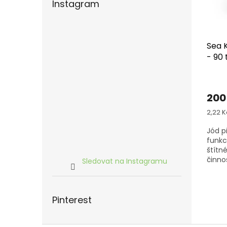
u
Instagram
k
t
ů
Sea K
- 90 
Prům
hodn
200
produ
je
Měrn
2,22 Kč
4,0
cena:
z
Jód p
5
funkc
hvězd
štítné
činno
Sledovat na Instagramu
dobrý
přispí
Pinterest