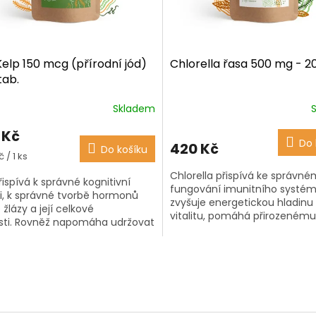
elp 150 mcg (přírodní jód)
Chlorella řasa 500 mg - 2
tab.
Skladem
ěrné
Průměrné
ocení
hodnocení
 Kč
ktu
produktu
Do 
420 Kč
Do košíku
je
á
 / 1 ks
4,3
Chlorella přispívá ke správn
z
řispívá k správné kognitivní
fungování imunitního systém
5
i, k správné tvorbě hormonů
zvyšuje energetickou hladinu
iček.
hvězdiček.
 žlázy a její celkové
vitalitu, pomáhá přirozenému
sti. Rovněž napomáha udržovat
detoxikačnímu procesu vašeh
 zdravotní stav pokožky a
a podporuje zdraví...
vá ke...
O
v
l
á
d