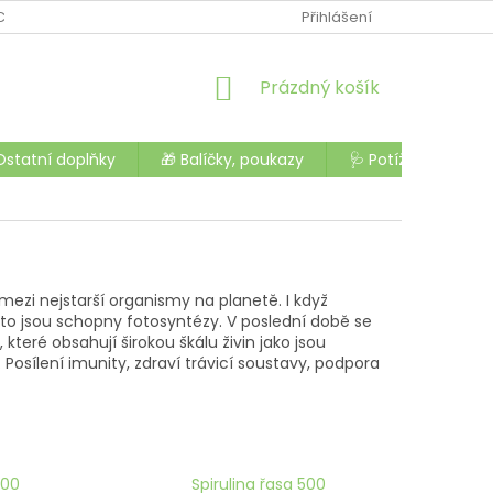
CHODU
OCHRANA OSOBNÍCH ÚDAJŮ
Přihlášení
OBCHODNÍ PODMÍNK
NÁKUPNÍ
Prázdný košík
KOŠÍK
Ostatní doplňky
🎁 Balíčky, poukazy
🩺 Potíže a nemoc
mezi nejstarší organismy na planetě. I když
roto jsou schopny fotosyntézy. V poslední době se
které obsahují širokou škálu živin jako jsou
Posílení imunity, zdraví trávicí soustavy, podpora
500
Spirulina řasa 500