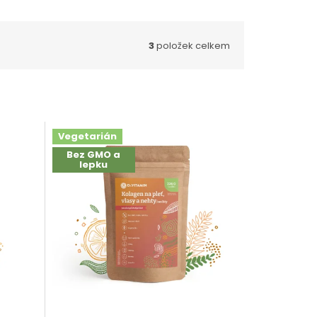
3
položek celkem
Vegetarián
Bez GMO a
lepku