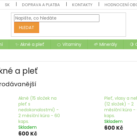
SK
DOPRAVA A PLATBA
KONTAKTY
HODNOCENÍ OB
HLEDAT
ní
✨ Akné a pleť
🍊 Vitaminy
🌱 Minerály
🍋 
kné a pleť
rodávanější
Akné (15 složek na
Pleť, vlasy a ne
pleť s
(12 složek) - 2
nedokonalostmi) -
měsíční kúra -
2 měsíční kúra - 60
kaps.
kaps.
Skladem
Skladem
600 Kč
600 Kč