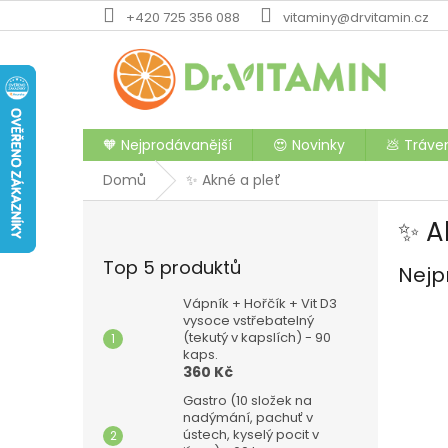
Přejít
+420 725 356 088
vitaminy@drvitamin.cz
na
obsah
🧡 Nejprodávanější
😍 Novinky
💩 Tráve
Domů
✨ Akné a pleť
P
✨ A
o
s
Top 5 produktů
Nejp
t
r
Vápník + Hořčík + Vit D3
a
vysoce vstřebatelný
(tekutý v kapslích) - 90
n
kaps.
n
360 Kč
í
Gastro (10 složek na
p
nadýmání, pachuť v
a
ústech, kyselý pocit v