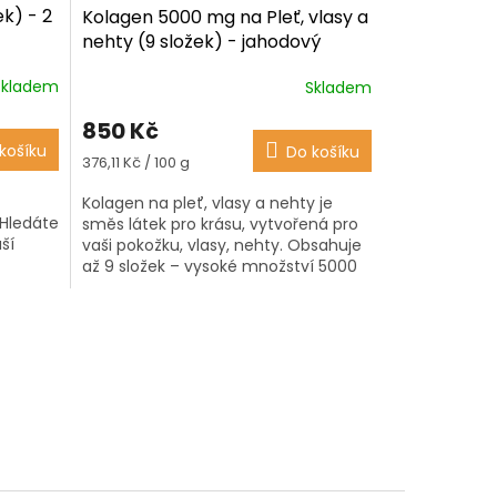
ek) - 2
Kolagen 5000 mg na Pleť, vlasy a
nehty (9 složek) - jahodový
nápoj v prášku 226 g
Skladem
Skladem
Průměrné
hodnocení
850 Kč
produktu
košíku
Do košíku
je
Měrná
376,11 Kč / 100 g
4,1
cena:
z
Kolagen na pleť, vlasy a nehty je
5
 Hledáte
směs látek pro krásu, vytvořená pro
hvězdiček.
ší
vaši pokožku, vlasy, nehty. Obsahuje
až 9 složek – vysoké množství 5000
Pleť,
mg klinicky testovaného mořského...