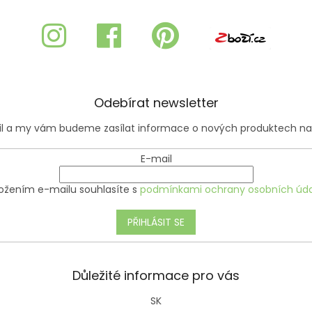
r
v
k
y
v
ý
p
i
Odebírat newsletter
s
u
ail a my vám budeme zasílat informace o nových produktech n
E-mail
ožením e-mailu souhlasíte s
podmínkami ochrany osobních úda
PŘIHLÁSIT SE
Důležité informace pro vás
SK