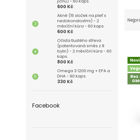
n
jícnu) - 60 kaps.
600 Kč
e
Ř
l
Akné (15 složek na pleť s
a
Nejpr
nedokonalostmi) - 2
z
měsíční kúra - 60 kaps.
600 Kč
e
n
Očista tlustého střeva
í
(patentovaná směs z 8
bylin) - 2 měsíční kúra - 60
p
V
kaps.
r
Nov
800 Kč
ý
o
Veg
p
Omega 3 1200 mg + EPA a
d
DHA - 90 kaps.
i
Bez 
u
GMO
330 Kč
s
k
p
t
r
ů
o
Facebook
d
u
k
t
ů