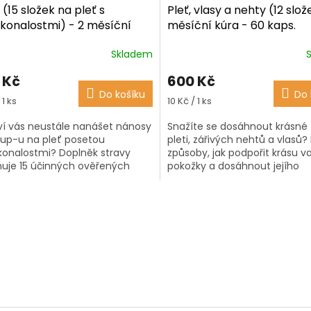
(15 složek na pleť s
Pleť, vlasy a nehty (12 slož
konalostmi) - 2 měsíční
měsíční kúra - 60 kaps.
- 60 kaps.
Skladem
ěrné
Průměrné
ocení
hodnocení
 Kč
600 Kč
ktu
produktu
Do košíku
Do 
je
á
Měrná
 1 ks
10 Kč / 1 ks
3,9
cena:
z
í vás neustále nanášet nánosy
Snažíte se dosáhnout krásné
5
p-u na pleť posetou
pleti, zářivých nehtů a vlasů?
iček.
hvězdiček.
onalostmi? Doplněk stravy
způsoby, jak podpořit krásu va
uje 15 účinných ověřených
pokožky a dosáhnout jejího
k na pleť s nedokonalostmi.
optimálního vzhledu? Produkt 
uje Aloe Vera,...
vlasy a...
O
v
l
á
d
a
c
í
p