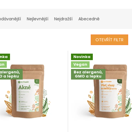
odávanější
Nejlevnější
Nejdražší
Abecedně
OTEVŘÍT FILTR
inka
Novinka
an
Vegan
alergenů,
Bez alergenů,
 a lepku
GMO a lepku