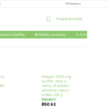
CHODU
OCHRANA OSOBNÍCH ÚDAJŮ
Přihlášení
OBCHODNÍ PODMÍNK
NÁKUPNÍ
Prázdný košík
KOŠÍK
Ostatní doplňky
🎁 Balíčky, poukazy
🩺 Potíže a nemoc
hty
Kolagen 5000 mg
na Pleť, vlasy a
 60
nehty (9 složek) -
jahodový nápoj v
prášku 226 g
Skladem
850 Kč