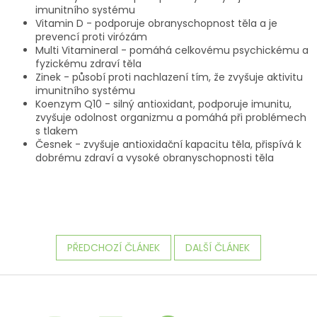
imunitního systému
Vitamin D - podporuje obranyschopnost těla a je
prevencí proti virózám
Multi Vitamineral - pomáhá celkovému psychickému a
fyzickému zdraví těla
Zinek - působí proti nachlazení tím, že zvyšuje aktivitu
imunitního systému
Koenzym Q10 - silný antioxidant, podporuje imunitu,
zvyšuje odolnost organizmu a pomáhá při problémech
s tlakem
Česnek - zvyšuje antioxidační kapacitu těla, přispívá k
dobrému zdraví a vysoké obranyschopnosti těla
PŘEDCHOZÍ ČLÁNEK
DALŠÍ ČLÁNEK
Z
á
p