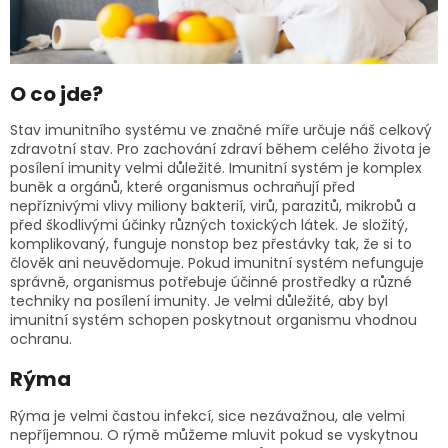
O co jde?
Stav imunitního systému ve značné míře určuje náš celkový
zdravotní stav. Pro zachování zdraví během celého života je
posílení imunity velmi důležité. Imunitní systém je komplex
buněk a orgánů, které organismus ochraňují před
nepříznivými vlivy miliony bakterií, virů, parazitů, mikrobů a
před škodlivými účinky různých toxických látek. Je složitý,
komplikovaný, funguje nonstop bez přestávky tak, že si to
člověk ani neuvědomuje. Pokud imunitní systém nefunguje
správně, organismus potřebuje účinné prostředky a různé
techniky na posílení imunity. Je velmi důležité, aby byl
imunitní systém schopen poskytnout organismu vhodnou
ochranu.
Rýma
Rýma je velmi častou infekcí, sice nezávažnou, ale velmi
nepříjemnou. O rýmě můžeme mluvit pokud se vyskytnou