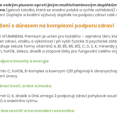
o velkým plusem oproti jiným multivitaminovým doplňkům 
rma
(gelová tobolka, která se snadno polyká a rychle vstřebává)
ení. Dopřejte si kvalitní výživový doplněk na podporu zdraví celé 
ožení s důrazem na komplexní podporu zdraví
i VITAMINERAL Premium je určen pro každého – zejména těm, kteř
et zdraví, vitalitu a výkonnost i při vyšší fyzické či psychické zátěž
huje tekuté formy vitamínů A, B1, B5, B6, B12, C, D, E, K, minerály j
n, hořčík, železo, draslík a stopové látky pro fungování celého o
Podpora imunity a energie
min C, hořčík, B-komplex a koenzym Q10 přispívají k obranyscho
ení únavy.
Zdraví kostí, srdce a mozku
min D, K, draslík a DHA omega 3 podporují zdraví pohybové soust
ů a srdečního rytmu.
Krása zevnitř a hormonální rovnováha