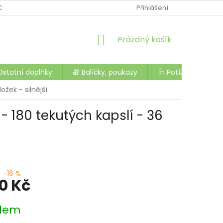
CHODU
OCHRANA OSOBNÍCH ÚDAJŮ
Přihlášení
OBCHODNÍ PODMÍNK
NÁKUPNÍ
Prázdný košík
KOŠÍK
Ostatní doplňky
🎁 Balíčky, poukazy
🩺 Potíže a nemoc
žek - silnější
 180 tekutých kapslí - 36
–16 %
50 Kč
dem