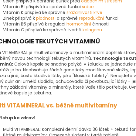
Selen přispívá k ochraně buněk před
oxidačním stresem
Vitamín B1 přispívá ke správné funkci
srdce
Vitamín K přispívá ke správné
srážanlivosti krve
Zinek přispívá k
plodnosti
a správné
reprodukční
funkci
Vitamín B6 přispívá k regulaci
hormonální
činnosti
Vitamín C přispívá ke správné tvorbě
kolagenu
CHNOLOGIE TEKUTÝCH VITAMINŮ
i VITAMINERAL je multivitaminový a multiminerální doplněk stravy
běný novou technologií tekutých vitamínů.
Technologie teku
aminů:
Gelová kapsle se snadno polyká, v žaludku se jednoduše r
těžuje ho. Neobsahuje žádné geneticky modifikované složky, le
ózu a jiné, často škodlivé látky jako "klasické tablety". Nenajdete v
ý cukr ani umělá sladidla, ochucovadla či povzbuzující látky - j
hny základní vitamíny a minerály, které Vaše tělo potřebuje. Uvn
tinové kapsle je tekutina.
lti VITAMINERAL vs. běžné multivitamíny
řístup ke zdraví
Multi VITAMINERAL: Komplexní denní dávka 36 látek + tekutá f
Běžné multivitamíny: Omezené složení v tvrdé tabletě