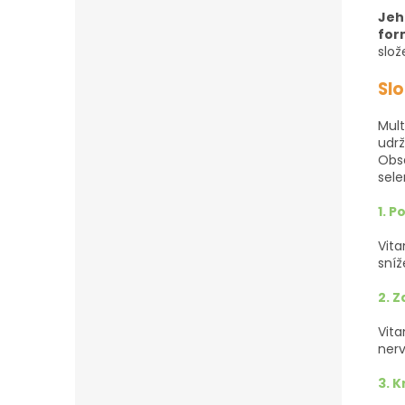
Jeh
fo
slož
Sl
Mult
udrž
Obsa
sele
1. 
Vita
sníž
2. 
Vita
nerv
3. 