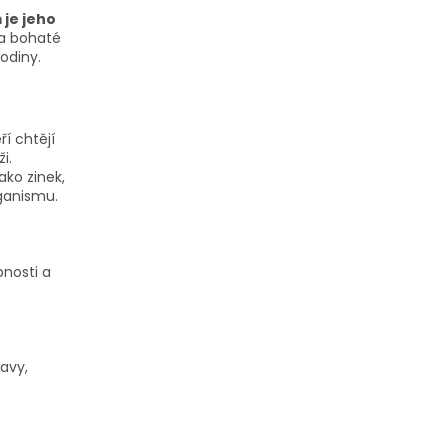
je jeho
 a bohaté
rodiny.
í chtějí
i.
ako zinek,
rganismu.
pnosti a
avy,