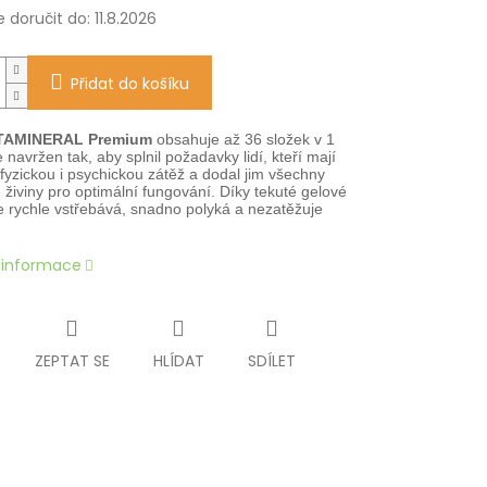
doručit do:
11.8.2026
Přidat do košíku
ITAMINERAL Premium
obsahuje až 36 složek v 1
e navržen tak, aby splnil požadavky lidí, kteří mají
fyzickou i psychickou zátěž a dodal jim všechny
 živiny pro optimální fungování. Díky tekuté gelové
e rychle vstřebává, snadno polyká a nezatěžuje
í informace
ZEPTAT SE
HLÍDAT
SDÍLET