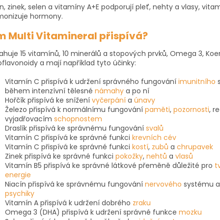
in, zinek, selen a vitamíny A+E podporují pleť, nehty a vlasy, vita
monizuje hormony.
m Multi Vitamineral přispívá?
huje 15 vitamínů, 10 minerálů a stopových prvků, Omega 3, Ko
oflavonoidy a mají například tyto účinky:
Vitamín C přispívá k udržení správného fungování
imunitního
během intenzívní tělesné
námahy
a po ní
Hořčík přispívá ke
snížení
vyčerpání
a
únavy
Železo přispívá k normálnímu fungování
paměti
,
pozornosti
, r
vyjadřovacím
schopnostem
Draslík přispívá ke správnému fungování
svalů
Vitamín C přispívá ke správné funkci
krevních cév
Vitamín C přispívá ke správné funkci
kostí
,
zubů
a
chrupavek
Zinek přispívá ke správné funkci
pokožky
,
nehtů
a
vlasů
Vitamín B5 přispívá ke správné látkové přeměně důležité pro
t
energie
Niacín přispívá ke správnému fungování
nervového
systému
a
psychiky
Vitamín A přispívá k udržení
dobrého
zraku
Omega 3 (DHA) přispívá k udržení správné funkce
mozku