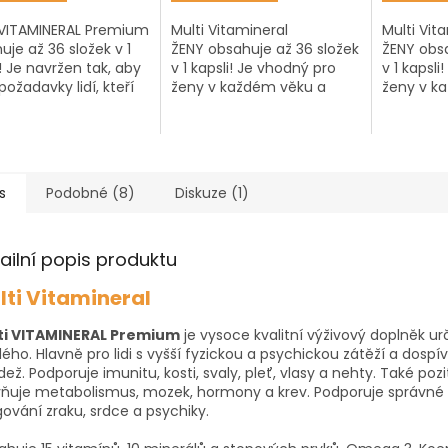
z
z
5
5
 VITAMINERAL Premium
Multi Vitamineral
Multi Vit
iček.
hvězdiček.
hvězdiček
uje až 36 složek v 1
ŽENY obsahuje až 36 složek
ŽENY obsa
i! Je navržen tak, aby
v 1 kapsli! Je vhodný pro
v 1 kapsli
 požadavky lidí, kteří
ženy v každém věku a
ženy v k
vysokou fyzickou i
pomáhá pokrýt výživové
pomáhá p
ickou zátěž a dodal
potřeby ženského těla.
potřeby ž
echny...
Díky tekuté gelové kapsle
Díky teku
se rychle...
se rychle..
s
Podobné (8)
Diskuze (1)
ailní popis produktu
lti Vitamineral
ti VITAMINERAL Premium
je vysoce kvalitní výživový doplněk ur
ého. Hlavně pro lidi s vyšší fyzickou a psychickou zátěží a dospív
ež. Podporuje imunitu, kosti, svaly, pleť, vlasy a nehty. Také pozi
vňuje metabolismus, mozek, hormony a krev. Podporuje správné
ování zraku, srdce a psychiky.