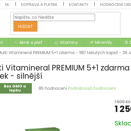
SK
DOPRAVA A PLATBA
KONTAKTY
HODNOCENÍ OB
HLEDAT
ní
✨ Akné a pleť
🍊 Vitaminy
🌱 Minerály
🍋 
ulti Vitamineral PREMIUM 5+1 zdarma - 180 tekutých kapslí - 36 slo
ti Vitamineral PREMIUM 5+1 zdarma -
ek - silnější
Bez GMO a
Průměrné
85 hodnocení
Podrobnosti hodnocení
lepku
hodnocení
produktu
1 500 Kč
je
1 2
3,8
z
Měrná
5
Skla
cena:
hvězdiček.