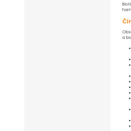
Biot
har
Čí
Obsa
a bi