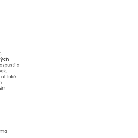
,
tých
ozpustí a
pek,
 ní také
en
itř
orma