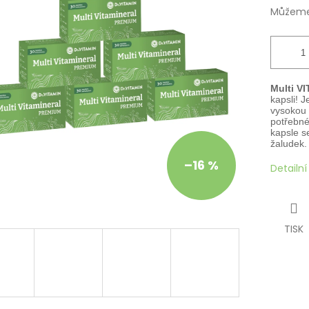
Můžeme 
Multi V
kapsli! J
vysokou 
potřebné
kapsle s
žaludek.
–16 %
Detailn
TISK