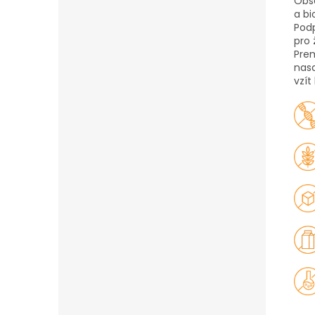
Obsa
a bi
Podp
pro 
Pre
nasa
vzít