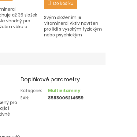
z
Do košíku
5
amineral
.
hvězdiček.
huje až 36 složek
Svým složením je
! Je vhodný pro
Vitamineral Aktiv navržen
aždém věku a
pro lidi s vysokým fyzickým
okrýt výživové
nebo psychickým
enského těla.
pracovním nasazením.
té gelové kapsle
Pokud máte náročnou
.
psychickou nebo fyzickou
práci, nebo těžší...
Doplňkové parametry
Kategorie
:
Multivitaminy
EAN
:
8588006214659
čený pro
ající
tivně