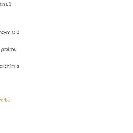
mín B6
enzym Q10
systému
eakčním a
vorbu