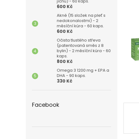
n
jícnu) - 60 kaps.
600 Kč
e
l
Akné (15 složek na pleť s
nedokonalostmi) - 2
měsíční kúra - 60 kaps.
600 Kč
Očista tlustého střeva
(patentovaná směs z 8
bylin) - 2 měsíční kúra - 60
kaps.
800 Kč
Omega 3 1200 mg + EPA a
DHA - 90 kaps.
330 Kč
Facebook