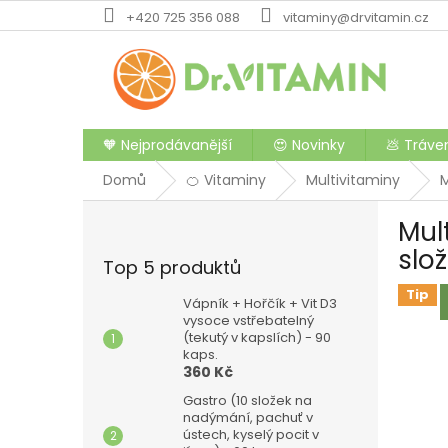
Přejít
+420 725 356 088
vitaminy@drvitamin.cz
na
obsah
🧡 Nejprodávanější
😍 Novinky
💩 Tráve
Domů
🍊 Vitaminy
Multivitaminy
M
P
Mul
o
s
slož
Top 5 produktů
t
r
Tip
Vápník + Hořčík + Vit D3
a
vysoce vstřebatelný
(tekutý v kapslích) - 90
n
kaps.
n
360 Kč
í
Gastro (10 složek na
p
nadýmání, pachuť v
a
ústech, kyselý pocit v