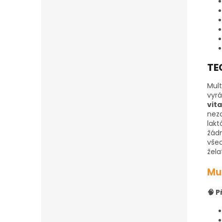
TE
Mult
vyrá
vit
neza
lakt
žádn
všec
žela
Mu
🧠 P