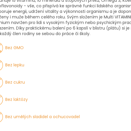
huje 15 vitamínů, 10 minerálů a stopových prvků, Omega 3, Ko
oflavonoidy - vše, co přispívá ke správné funkci lidského organi
oruje energii, udržení vitality a výkonnosti organismu a je dopo
ženy i muže během celého roku. Svým složením je Multi VITAMIN
mium navržen pro lidi s vysokým fyzickým nebo psychickým pr
zením. Díky praktickému balení po 6 kapslí v blistru (plátu) si j
 každý člen rodiny se sebou do práce či školy.
Bez GMO
Bez lepku
Bez cukru
Bez laktózy
Bez umělých sladidel a ochucovadel