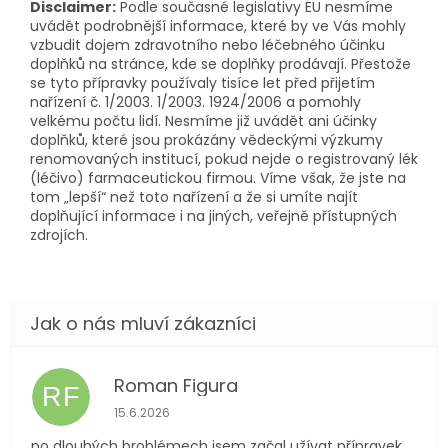
Disclaimer:
Podle současné legislativy EU nesmíme
uvádět podrobnější informace, které by ve Vás mohly
vzbudit dojem zdravotního nebo léčebného účinku
doplňků na stránce, kde se doplňky prodávají. Přestože
se tyto přípravky používaly tisíce let před přijetím
nařízení č. 1/2003. 1/2003. 1924/2006 a pomohly
velkému počtu lidí. Nesmíme již uvádět ani účinky
doplňků, které jsou prokázány vědeckými výzkumy
renomovaných institucí, pokud nejde o registrovaný lék
(léčivo) farmaceutickou firmou. Víme však, že jste na
tom „lepší“ než toto nařízení a že si umíte najít
doplňující informace i na jiných, veřejně přístupných
zdrojích.
Roman Figura
RF
Hodnocení obchodu je 5 z 5 hvězdiček.
15.6.2026
po dlouhých broblémech jsem začal užívat přípravek