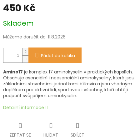
450 Kč
Měrná
Skladem
cena:
Můžeme doručit do:
11.8.2026
Přidat do košíku
Amino17
je komplex 17 aminokyselin v praktických kapslích.
Obsahuje esenciální i neesenciální aminokyseliny, které jsou
základními stavebními jednotkami bílkovin a jsou vhodným
doplňkem pro aktivní lidi, sportovce i všechny, kteří chtějí
podpořit svůj příjem aminokyselin.
Detailní informace
ZEPTAT SE
HLÍDAT
SDÍLET