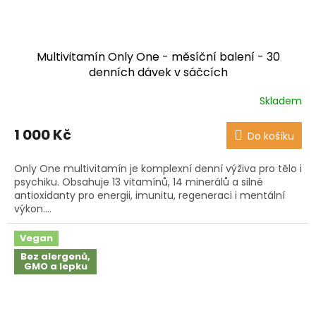
Multivitamín Only One - měsíční balení - 30
denních dávek v sáčcích
Skladem
Průměrné
hodnocení
produktu
1 000 Kč
Do košíku
je
3,9
Only One multivitamín je komplexní denní výživa pro tělo i
z
psychiku. Obsahuje 13 vitamínů, 14 minerálů a silné
5
antioxidanty pro energii, imunitu, regeneraci i mentální
hvězdiček.
výkon....
Vegan
Bez alergenů,
GMO a lepku