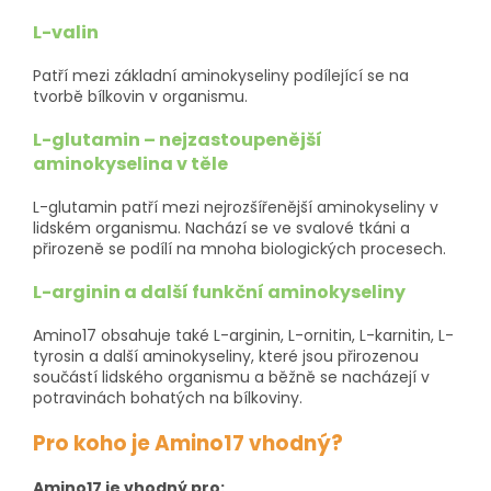
L-valin
Patří mezi základní aminokyseliny podílející se na
tvorbě bílkovin v organismu.
L-glutamin – nejzastoupenější
aminokyselina v těle
L-glutamin patří mezi nejrozšířenější aminokyseliny v
lidském organismu. Nachází se ve svalové tkáni a
přirozeně se podílí na mnoha biologických procesech.
L-arginin a další funkční aminokyseliny
Amino17 obsahuje také L-arginin, L-ornitin, L-karnitin, L-
tyrosin a další aminokyseliny, které jsou přirozenou
součástí lidského organismu a běžně se nacházejí v
potravinách bohatých na bílkoviny.
Pro koho je Amino17 vhodný?
Amino17 je vhodný pro: