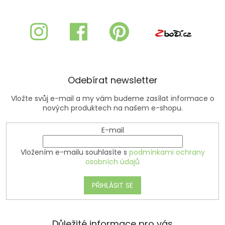
á
p
a
t
í
Odebírat newsletter
Vložte svůj e-mail a my vám budeme zasílat informace o
nových produktech na našem e-shopu.
E-mail
Vložením e-mailu souhlasíte s
podmínkami ochrany
osobních údajů
PŘIHLÁSIT SE
Důležité informace pro vás