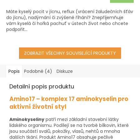
3,5
cena:
z
Máte kyselý pocit v jícnu, reflux (vrácení žaludečních šťáv
5
do jícnu), nadýmání či zvýšené říhání? Znepříjemňuje
hvězdiček.
vám kyselá či hořká pachuť v ústech život nebo chcete
podpořit...
ZOBRAZIT VŠECHNY SOUVISEJÍCÍ PRODUKTY
Popis
Podobné (4)
Diskuze
Detailní popis produktu
Amino17 – komplex 17 aminokyselin pro
aktivní životní styl
Aminokyseliny
patří mezi základní stavební látky
lidského organismu. Podílejí se na tvorbě bílkovin, které
jsou součástí svalů, pokožky, vlasů, nehtů a mnoha
dalších tkání. Produkt Amino17 obsahuje pečlivě