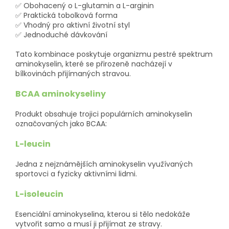
✅ Obohacený o L-glutamin a L-arginin
✅ Praktická tobolková forma
✅ Vhodný pro aktivní životní styl
✅ Jednoduché dávkování
Tato kombinace poskytuje organizmu pestré spektrum
aminokyselin, které se přirozeně nacházejí v
bílkovinách přijímaných stravou.
BCAA aminokyseliny
Produkt obsahuje trojici populárních aminokyselin
označovaných jako BCAA:
L-leucin
Jedna z nejznámějších aminokyselin využívaných
sportovci a fyzicky aktivními lidmi.
L-isoleucin
Esenciální aminokyselina, kterou si tělo nedokáže
vytvořit samo a musí ji přijímat ze stravy.