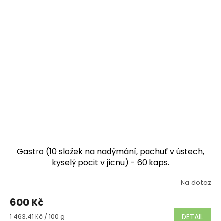
Gastro (10 složek na nadýmání, pachuť v ústech,
kyselý pocit v jícnu) - 60 kaps.
Na dotaz
Průměrné
hodnocení
600 Kč
produktu
je
Měrná
1 463,41 Kč / 100 g
DETAIL