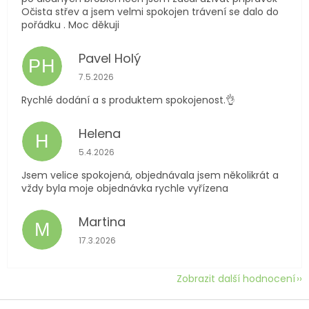
Očista střev a jsem velmi spokojen trávení se dalo do
pořádku . Moc děkuji
Pavel Holý
PH
Hodnocení obchodu je 5 z 5 hvězdiček.
7.5.2026
Rychlé dodání a s produktem spokojenost.👌
Helena
H
Hodnocení obchodu je 5 z 5 hvězdiček.
5.4.2026
Jsem velice spokojená, objednávala jsem několikrát a
vždy byla moje objednávka rychle vyřízena
Martina
M
Hodnocení obchodu je 5 z 5 hvězdiček.
17.3.2026
Zobrazit další hodnocení
Z