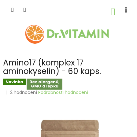
Přejít
na
NÁKUP
obsah
KOŠÍK
Amino17 (komplex 17
aminokyselin) - 60 kaps.
Novinka
Bez alergenů,
GMO a lepku
Průměrné
2 hodnocení
Podrobnosti hodnocení
hodnocení
produktu
je
5,0
z
5
hvězdiček.