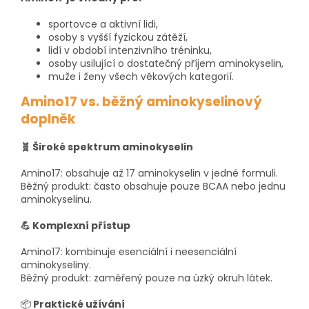
sportovce a aktivní lidi,
osoby s vyšší fyzickou zátěží,
lidí v období intenzivního tréninku,
osoby usilující o dostatečný příjem aminokyselin,
muže i ženy všech věkových kategorií.
Amino17 vs. běžný aminokyselinový
doplněk
🧬 Široké spektrum aminokyselin
Amino17: obsahuje až 17 aminokyselin v jedné formuli.
Běžný produkt: často obsahuje pouze BCAA nebo jednu
aminokyselinu.
💪 Komplexní přístup
Amino17: kombinuje esenciální i neesenciální
aminokyseliny.
Běžný produkt: zaměřený pouze na úzký okruh látek.
📦
Praktické užívání