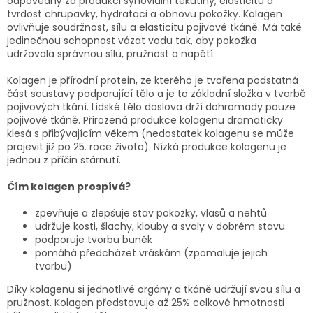
odpovědný za produkci synoviální tekutiny, elasticitu a
tvrdost chrupavky, hydrataci a obnovu pokožky. Kolagen
ovlivňuje soudržnost, sílu a elasticitu pojivové tkáně. Má také
jedinečnou schopnost vázat vodu tak, aby pokožka
udržovala správnou sílu, pružnost a napětí.
Kolagen je přírodní protein, ze kterého je tvořena podstatná
část soustavy podporující tělo a je to základní složka v tvorbě
pojivových tkání. Lidské tělo doslova drží dohromady pouze
pojivové tkáně. Přirozená produkce kolagenu dramaticky
klesá s přibývajícím věkem (nedostatek kolagenu se může
projevit již po 25. roce života). Nízká produkce kolagenu je
jednou z příčin stárnutí.
Čím kolagen prospívá?
zpevňuje a zlepšuje stav pokožky, vlasů a nehtů
udržuje kosti, šlachy, klouby a svaly v dobrém stavu
podporuje tvorbu buněk
pomáhá předcházet vráskám (zpomaluje jejich
tvorbu)
Díky kolagenu si jednotlivé orgány a tkáně udržují svou sílu a
pružnost. Kolagen představuje až 25% celkové hmotnosti