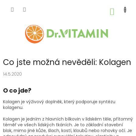
Přejít
na
NÁKUP
obsah
KOŠÍK
Co jste možná nevěděli: Kolagen
14.5.2020
O co jde?
Kolagen je výživový doplněk, který podporuje syntézu
kolagenu.
Kolagen je jedním z hlavních bílkovin v lidském těle, přítomný
téměř ve všech lidských tkáních. Je to základní stavební
blok, mimo jiné kůže, šlach, kostí, kloubů nebo rohovky očí. Je