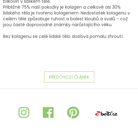
bílkovin v lidském těle.
Přibližně 75% naší pokožky je kolagen a celkově asi 30%
lidského těla je tvořeno kolagenem. Nedostatek kolagenu v
celém těle způsobuje tuhost a bolest kloubů a svalů - což
jsou časté doprovodné známky narůstajícího věku.
Bez kolagenu se celé lidské tělo doslova pomalu zhroutí.
PŘEDCHOZÍ ČLÁNEK
Z
á
p
a
t
í