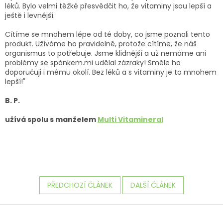
léků. Bylo velmi těžké přesvědčit ho, že vitaminy jsou lepší a
ještě i levnější.
Cítíme se mnohem lépe od té doby, co jsme poznali tento
produkt. Užíváme ho pravidelně, protože cítíme, že náš
organismus to potřebuje. Jsme klidnější a už nemáme ani
problémy se spánkem.mi udělal zázraky! Směle ho
doporučuji i mému okolí. Bez léků a s vitaminy je to mnohem
lepší!"
B. P.
užívá spolu s manželem
Multi Vitamineral
PŘEDCHOZÍ ČLÁNEK
DALŠÍ ČLÁNEK
Z
á