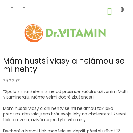
Přejít
na
NÁKUP
obsah
KOŠÍK
Mám hustší vlasy a nelámou se
mi nehty
29.7.2021
"
Spolu s manželem jsme od prosince začali s užíváním Multi
Vitamineralu. Máme velmi dobré zkušenosti.
Mám hustší vlasy a ani nehty se mi nelámou tak jako
předtím. Přestala jsem brát svoje léky na cholesterol, krevní
tlak a revma, užíváme jen tyto vitaminy.
Dýchání a krevní tlak manžela se zlepšil, přestal užívat 12