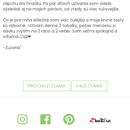
zápchu ani hnačku. Po pár dňoch užívania som videla
výsledok aj na mojich perách, od vtedy sú viac ružovejšie.
Čo je pre mňa dôležité som viac čulejšia a moje krvné testy
sú výborné. Užívam denne 2 tobolky, počas menzesu si
dávku zvýšim na 2 ráno a 2 večer. Som veľmi spokojná a
vďačná.🙂🤗❤
-Zuzana"
PŘEDCHOZÍ ČLÁNEK
DALŠÍ ČLÁNEK
Z
á
p
a
t