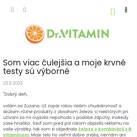
Přejít
na
NÁKUP
obsah
KOŠÍK
Som viac čulejšia a moje krvné
testy sú výborné
23.9.2023
"Dobrý deň,
volám sa Zuzana. Už zopár rokov riešim chudokrvnosť a
skúšam rôzne produkty z obsahom železa. U niektorých pri
užívaní sa mi ovjavila nepohoda v podobe zápchy, inokedy
zase hnačka . Keď som pred pol rokom objavila reklamu na
vaše výrobky, tak som si objednala
železo v kombinácii s B
vitamínom
. Moje telo ho veľmi dobre znáša, nemám ani