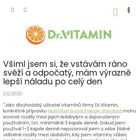
Přejít
na
NÁKUP
obsah
KOŠÍK
Všiml jsem si, že vstávám ráno
svěží a odpočatý, mám výrazně
lepší náladu po celý den
2.12.2020
"Jako dlouhodobý uživatel vitamínů firmy Dr.Vitamin,
konkrétně přípravku
MultiVitaminová Energie Standard
mohu
srovnat rozdíly mezi jejich ledabylým a doporučeným
používáním, tzn. minimálně 3 kapsle denně. Dokud jsem
používal 1–2 kapsle denně nepozoroval jsem u sebe žádné
viditelné rozdíly mezi obdobím, kdy jsem vitamíny vůbec