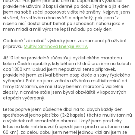
neužíval. Pak jsem jednoho dne na doporučení vyzkoušel
pravidelné užívání 3 kapslí denně po dobu 1 týdne a již 4.den
jsem na sobě začal pozorovat viditelné změny. Nejprve jsem
si všiml, že vstávám ráno svěží a odpočatý, pak jsem "z
ničeho nic" dostal chuť běhat po schodech nahoru jako v
mém mládí a měl výrazně lepší náladu po celý den.
Obdobně "zázračné" výsledky jsem zaznamenal při užívání
přípravku
MultiVitaminová Energie AKTIV.
Již 10 let se pravidelně zúčastňuji cyklistického maratonu
kolem České republiky, kdy během 10 dnů urazíme na kolech
cca 1.300 Km. Dokud jsem nepoužíval tento přípravek,
pravidelně jsem zažíval během etap křeče a stavy fyzického
vyčerpání. Poté co jsem začal s užíváním multivitaminů od
firmy Dr.Vitamin, se mé stavy během maratonů viditelně
zlepšily, nicméně stále jsem býval obzvláště v kopcovitých
etapách vyčerpaný.
Letos poprvé jsem důsledně dbal na to, abych každý den
spotřeboval jedno platíčko (3x2 kapsle) těchto multivitaminů
a výsledek mě samotného ohromil. I když jsem prakticky
letos na kole netrénoval (najezdil jsem před maratonem asi
60 Km), za celou dobu jsem neměl jedinou krizi ani jsem se