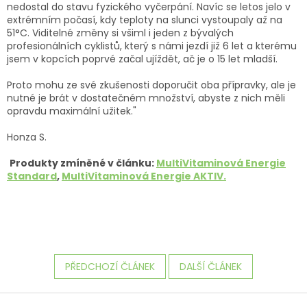
nedostal do stavu fyzického vyčerpání. Navíc se letos jelo v
extrémním počasí, kdy teploty na slunci vystoupaly až na
51°C. Viditelné změny si všiml i jeden z bývalých
profesionálních cyklistů, který s námi jezdí již 6 let a kterému
jsem v kopcích poprvé začal ujíždět, ač je o 15 let mladší.
Proto mohu ze své zkušenosti doporučit oba přípravky, ale je
nutné je brát v dostatečném množství, abyste z nich měli
opravdu maximální užitek."
Honza S.
Produkty zmíněné v článku:
MultiVitaminová Energie
Standard
,
MultiVitaminová Energie AKTIV.
PŘEDCHOZÍ ČLÁNEK
DALŠÍ ČLÁNEK
Z