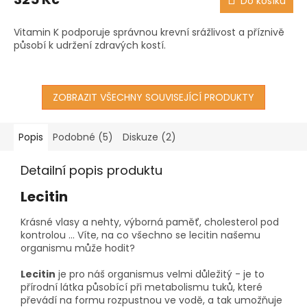
Do košíku
je
5,0
Vitamin K podporuje správnou krevní srážlivost a příznivě
z
působí k udržení zdravých kostí.
5
hvězdiček.
ZOBRAZIT VŠECHNY SOUVISEJÍCÍ PRODUKTY
Popis
Podobné (5)
Diskuze (2)
Detailní popis produktu
Lecitin
Krásné vlasy a nehty, výborná paměť, cholesterol pod
kontrolou ... Víte, na co všechno se lecitin našemu
organismu může hodit?
Lecitin
je pro náš organismus velmi důležitý - je to
přírodní látka působící při metabolismu tuků, které
převádí na formu rozpustnou ve vodě, a tak umožňuje