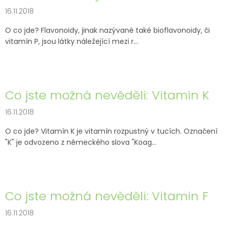
16.11.2018
O co jde? Flavonoidy, jinak nazývané také bioflavonoidy, či
vitamín P, jsou látky náležející mezi r...
Co jste možná nevěděli: Vitamin K
16.11.2018
O co jde? Vitamín K je vitamín rozpustný v tucích. Označení
"K" je odvozeno z německého slova "Koag...
Co jste možná nevěděli: Vitamin F
16.11.2018