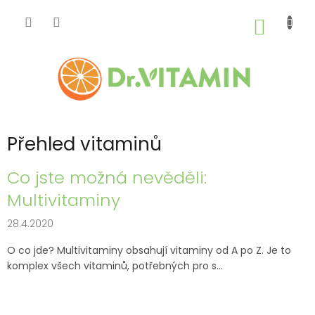
Přejít
na
NÁKUP
obsah
KOŠÍK
Přehled vitaminů
V
Co jste možná nevěděli:
ý
Multivitaminy
p
i
28.4.2020
s
č
O co jde? Multivitaminy obsahují vitaminy od A po Z. Je to
l
komplex všech vitaminů, potřebných pro s...
á
n
k